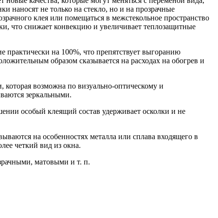
т новые качества, которые могут меняться с переменой вида,
и наносят не только на стекло, но и на прозрачные
озрачного клея или помещаться в межстекольное пространство
ойки, что снижает конвекцию и увеличивает теплозащитные
е практически на 100%, что препятствует выгоранию
оложительным образом сказывается на расходах на обогрев и
 которая возможна по визуально-оптическому и
ываются зеркальными.
шении особый клеящий состав удерживает осколки и не
ываются на особенностях металла или сплава входящего в
лее четкий вид из окна.
рачными, матовыми и т. п.