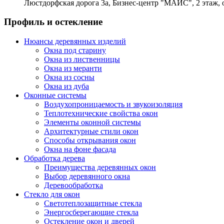
Люстдорфская дорога 3а, Бизнес-центр "МАИС", 2 этаж, 
Профиль и остекление
Нюансы деревянных изделий
Окна под старину
Окна из лиственницы
Окна из меранти
Окна из сосны
Окна из дуба
Оконные системы
Воздухопроницаемость и звукоизоляция
Теплотехнические свойства окон
Элементы оконной системы
Архитектурные стили окон
Способы открывания окон
Окна на фоне фасада
Обработка дерева
Преимущества деревянных окон
Выбор деревянного окна
Деревообработка
Стекло для окон
Светотеплозащитные стекла
Энергосберегающие стекла
Остекление окон и дверей