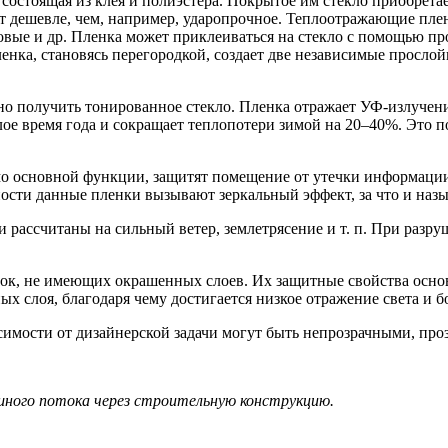
состоящая из клея и полиэстера. Покрытое им стекло приобретае
т дешевле, чем, например, ударопрочное. Теплоотражающие пленк
вые и др. Пленка может приклеиваться на стекло с помощью пр
пленка, становясь перегородкой, создает две независимые просл
о получить тонированное стекло. Пленка отражает УФ-излучени
лое время года и сокращает теплопотери зимой на 20–40%. Это п
 основной функции, защитят помещение от утечки информации,
ости данные пленки вызывают зеркальный эффект, за что и наз
рассчитаны на сильный ветер, землетрясение и т. п. При разру
ок, не имеющих окрашенных слоев. Их защитные свойства основ
х слоя, благодаря чему достигается низкое отражение света и бо
симости от дизайнерской задачи могут быть непрозрачными, проз
шного потока через строительную конструкцию.