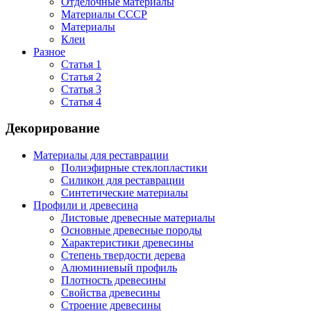
Отделочные материалы
Материалы СССР
Материалы
Клеи
Разное
Статья 1
Статья 2
Статья 3
Статья 4
Декорирование
Материалы для реставрации
Полиэфирные стеклопластики
Силикон для реставрации
Синтетические материалы
Профили и древесина
Листовые древесные материалы
Основные древесные породы
Характеристики древесины
Степень твердости дерева
Алюминиевый профиль
Плотность древесины
Свойства древесины
Строение древесины