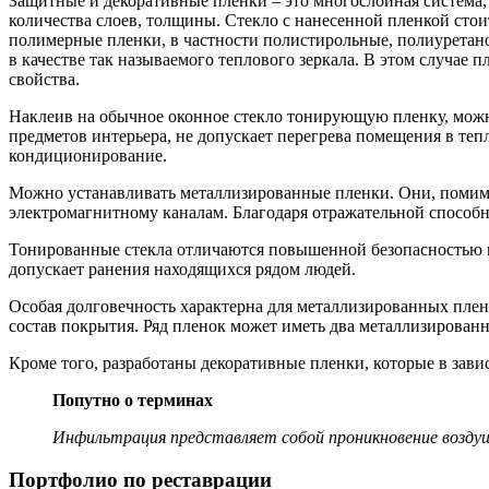
Защитные и декоративные пленки – это многослойная система, 
количества слоев, толщины. Стекло с нанесенной пленкой стои
полимерные пленки, в частности полистирольные, полиуретано
в качестве так называемого теплового зеркала. В этом случае 
свойства.
Наклеив на обычное оконное стекло тонирующую пленку, можн
предметов интерьера, не допускает перегрева помещения в теп
кондиционирование.
Можно устанавливать металлизированные пленки. Они, помимо
электромагнитному каналам. Благодаря отражательной способн
Тонированные стекла отличаются повышенной безопасностью и 
допускает ранения находящихся рядом людей.
Особая долговечность характерна для металлизированных плен
состав покрытия. Ряд пленок может иметь два металлизированны
Кроме того, разработаны декоративные пленки, которые в зави
Попутно о терминах
Инфильтрация представляет собой проникновение возду
Портфолио по реставрации